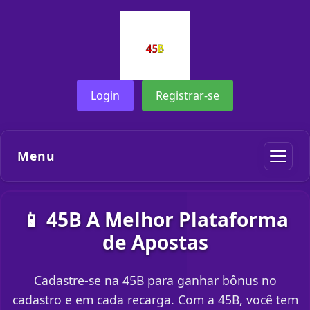
Login
Registrar-se
Menu
📱 45B A Melhor Plataforma
de Apostas
Cadastre-se na 45B para ganhar bônus no
cadastro e em cada recarga. Com a 45B, você tem