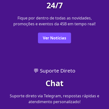
24/7
Fique por dentro de todas as novidades,
promoções e eventos da 45B em tempo real!
Ver Notícias
💬 Suporte Direto
Chat
Suporte direto via Telegram, respostas rápidas e
atendimento personalizado!