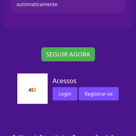
automaticamente
SEGUIR AGORA
Acessos
Login
Registrar-se