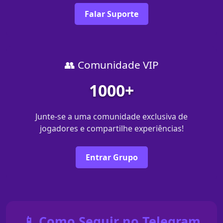
Falar Suporte
👥 Comunidade VIP
1000+
Junte-se a uma comunidade exclusiva de
jogadores e compartilhe experiências!
Entrar Grupo
📱 Como Seguir no Telegram