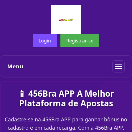
Login
Registrar-se
Menu
📱 456Bra APP A Melhor
Plataforma de Apostas
Cadastre-se na 456Bra APP para ganhar bônus no
cadastro e em cada recarga. Com a 456Bra APP,