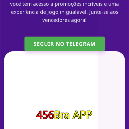
você tem acesso a promoções incríveis e uma
experiência de jogo inigualável. Junte-se aos
vencedores agora!
SEGUIR NO TELEGRAM