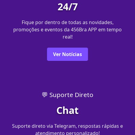
24/7
Fique por dentro de todas as novidades,
promoções e eventos da 456Bra APP em tempo
real!
Ver Notícias
💬 Suporte Direto
Chat
Suporte direto via Telegram, respostas rápidas e
atendimento personalizado!