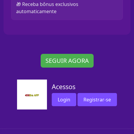
🎁 Receba bônus exclusivos
automaticamente
SEGUIR AGORA
Acessos
Login
Registrar-se