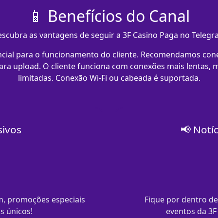
📱 Benefícios do Canal
scubra as vantagens de seguir a 3F Casino Paga no Teleg
encial para o funcionamento do cliente. Recomendamos con
ra upload. O cliente funciona com conexões mais lentas,
limitadas. Conexão Wi-Fi ou cabeada é suportada.
sivos
📢 Notí
m, promoções especiais
Fique por dentro d
s únicos!
eventos da 3F