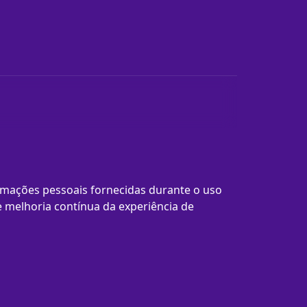
ormações pessoais fornecidas durante o uso
e melhoria contínua da experiência de