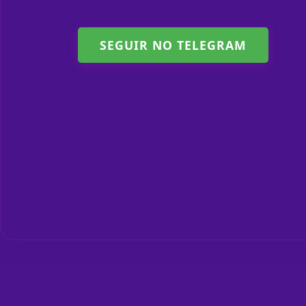
SEGUIR NO TELEGRAM