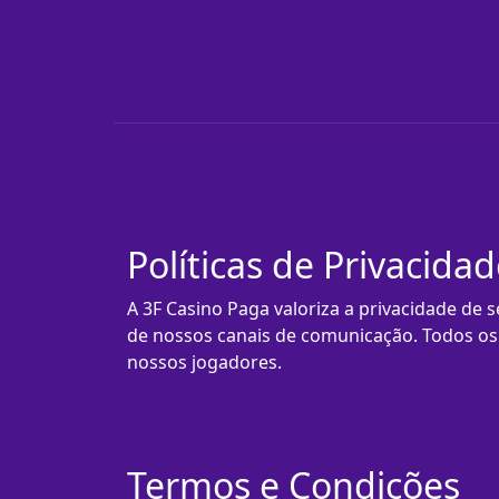
Políticas de Privacida
A 3F Casino Paga valoriza a privacidade de
de nossos canais de comunicação. Todos os 
nossos jogadores.
Termos e Condições