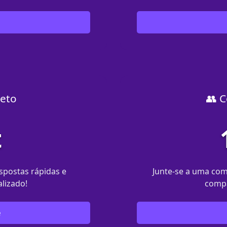
reto
👥 
t
espostas rápidas e
Junte-se a uma com
lizado!
compa
e