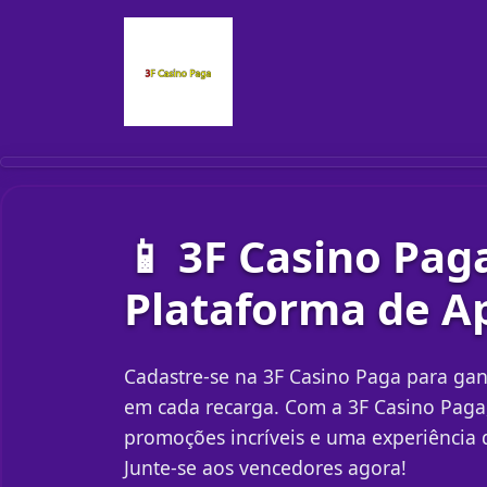
📱 3F Casino Pag
Plataforma de A
Cadastre-se na 3F Casino Paga para ga
em cada recarga. Com a 3F Casino Paga
promoções incríveis e uma experiência d
Junte-se aos vencedores agora!