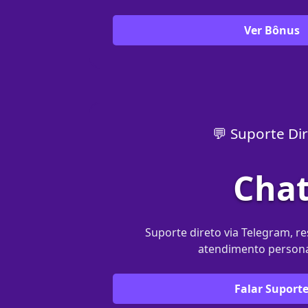
Ver Bônus
💬 Suporte Di
Cha
Suporte direto via Telegram, r
atendimento persona
Falar Suport