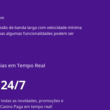
ram
exão de banda larga com velocidade mínima
 mas algumas funcionalidades podem ser
cias em Tempo Real
24/7
e todas as novidades, promoções e
 Casino Paga em tempo real!