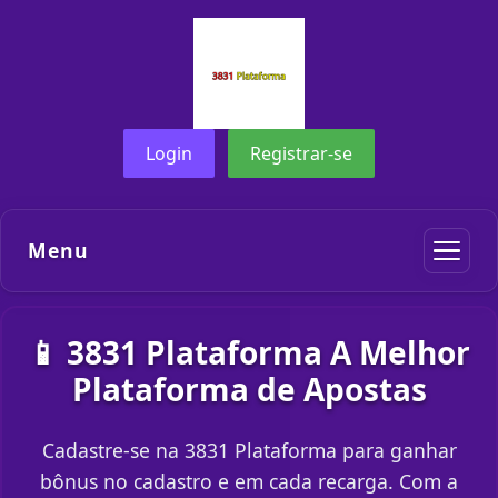
Login
Registrar-se
Menu
📱 3831 Plataforma A Melhor
Plataforma de Apostas
Cadastre-se na 3831 Plataforma para ganhar
bônus no cadastro e em cada recarga. Com a