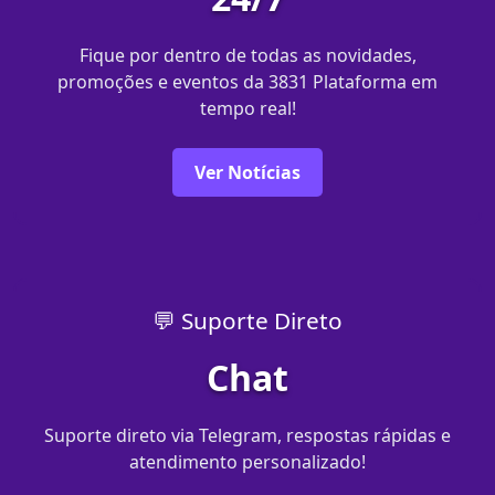
Fique por dentro de todas as novidades,
promoções e eventos da 3831 Plataforma em
tempo real!
Ver Notícias
💬 Suporte Direto
Chat
Suporte direto via Telegram, respostas rápidas e
atendimento personalizado!