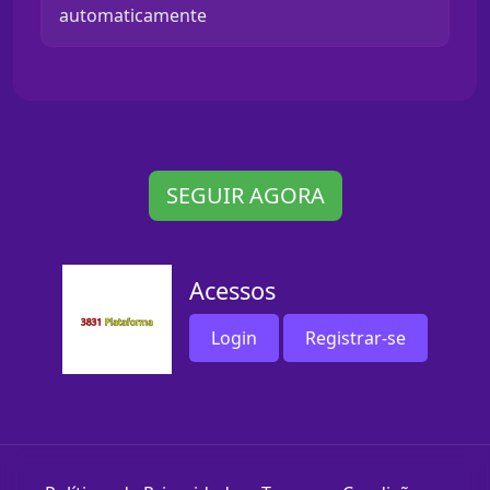
automaticamente
SEGUIR AGORA
Acessos
Login
Registrar-se