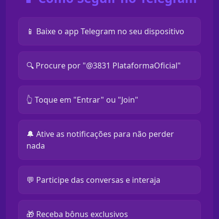
📱 Baixe o app Telegram no seu dispositivo
🔍 Procure por "@3831 PlataformaOficial"
👆 Toque em "Entrar" ou "Join"
🔔 Ative as notificações para não perder
nada
💬 Participe das conversas e interaja
🎁 Receba bônus exclusivos