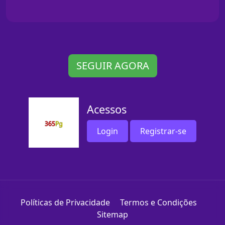
SEGUIR AGORA
Acessos
Login
Registrar-se
Políticas de Privacidade
Termos e Condições
Sitemap