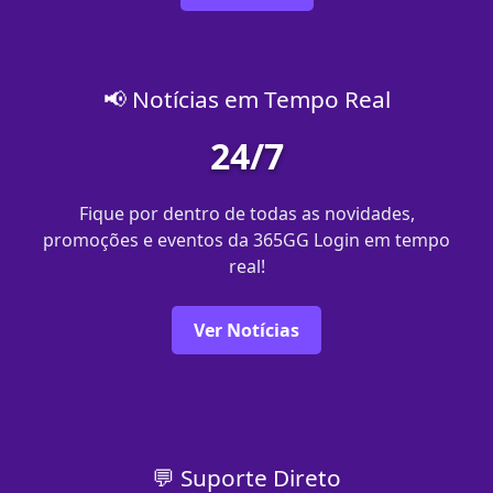
📢 Notícias em Tempo Real
24/7
Fique por dentro de todas as novidades,
promoções e eventos da 365GG Login em tempo
real!
Ver Notícias
💬 Suporte Direto