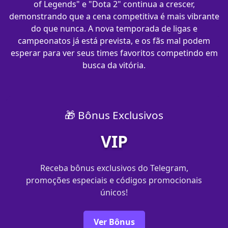
of Legends" e "Dota 2" continua a crescer,
demonstrando que a cena competitiva é mais vibrante
do que nunca. A nova temporada de ligas e
campeonatos já está prevista, e os fãs mal podem
esperar para ver seus times favoritos competindo em
busca da vitória.
🎁 Bônus Exclusivos
VIP
Receba bônus exclusivos do Telegram,
promoções especiais e códigos promocionais
únicos!
Ver Bônus