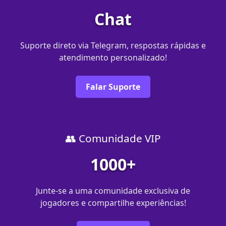
Chat
Suporte direto via Telegram, respostas rápidas e
atendimento personalizado!
Falar Suporte
👥 Comunidade VIP
1000+
Junte-se a uma comunidade exclusiva de
jogadores e compartilhe experiências!