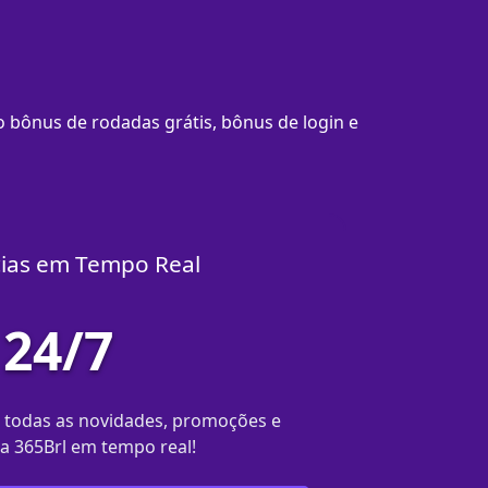
 bônus de rodadas grátis, bônus de login e
cias em Tempo Real
24/7
e todas as novidades, promoções e
a 365Brl em tempo real!