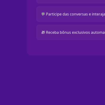
💬 Participe das conversas e interaj
🎁 Receba bônus exclusivos autom