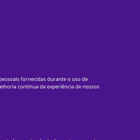
pessoais fornecidas durante o uso de
elhoria contínua da experiência de nossos