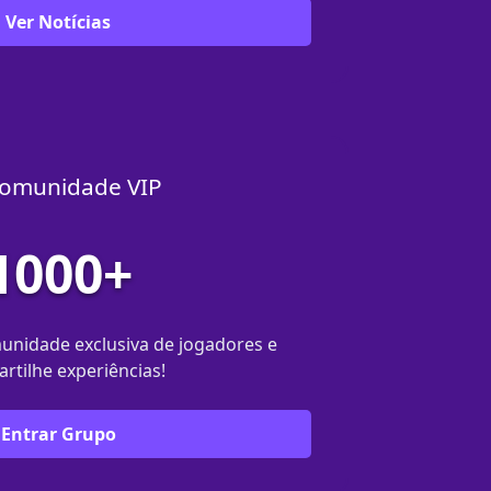
Ver Notícias
Comunidade VIP
1000+
unidade exclusiva de jogadores e
rtilhe experiências!
Entrar Grupo