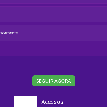
a
aticamente
SEGUIR AGORA
Acessos