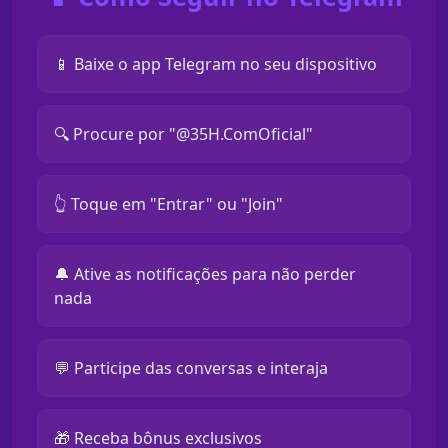
📱 Baixe o app Telegram no seu dispositivo
🔍 Procure por "@35H.ComOficial"
👆 Toque em "Entrar" ou "Join"
🔔 Ative as notificações para não perder
nada
💬 Participe das conversas e interaja
🎁 Receba bônus exclusivos