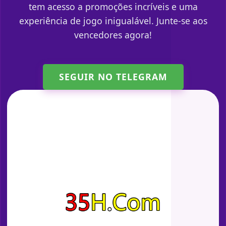
tem acesso a promoções incríveis e uma
experiência de jogo inigualável. Junte-se aos
vencedores agora!
SEGUIR NO TELEGRAM