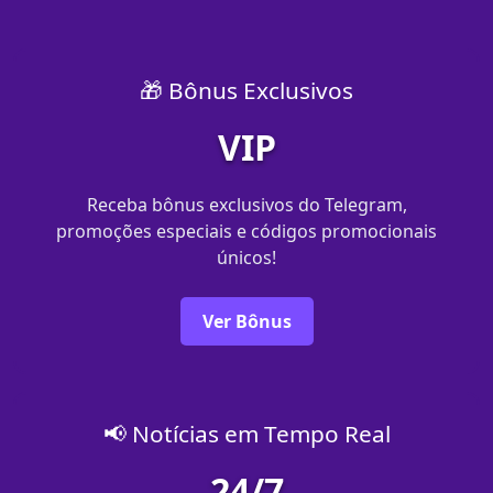
🎁 Bônus Exclusivos
VIP
Receba bônus exclusivos do Telegram,
promoções especiais e códigos promocionais
únicos!
Ver Bônus
📢 Notícias em Tempo Real
24/7