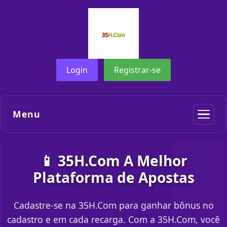
Login
Registrar-se
Menu
📱 35H.Com A Melhor
Plataforma de Apostas
Cadastre-se na 35H.Com para ganhar bônus no
cadastro e em cada recarga. Com a 35H.Com, você