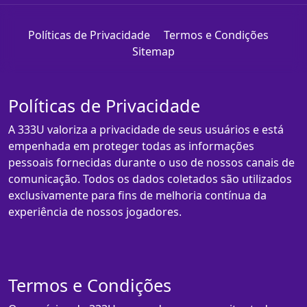
Políticas de Privacidade
Termos e Condições
Sitemap
Políticas de Privacidade
A 333U valoriza a privacidade de seus usuários e está
empenhada em proteger todas as informações
pessoais fornecidas durante o uso de nossos canais de
comunicação. Todos os dados coletados são utilizados
exclusivamente para fins de melhoria contínua da
experiência de nossos jogadores.
Termos e Condições