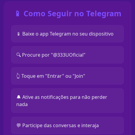
📱 Como Seguir no Telegram
📱 Baixe o app Telegram no seu dispositivo
🔍 Procure por "@333UOficial"
👆 Toque em "Entrar" ou "Join"
🔔 Ative as notificações para não perder
nada
💬 Participe das conversas e interaja