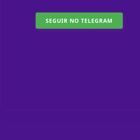
SEGUIR NO TELEGRAM