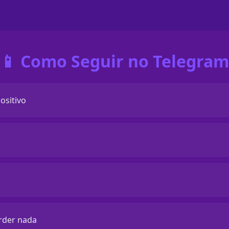
📱 Como Seguir no Telegram
ositivo
erder nada