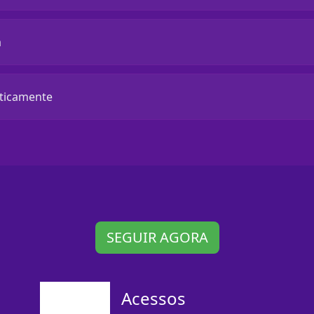
a
aticamente
SEGUIR AGORA
Acessos