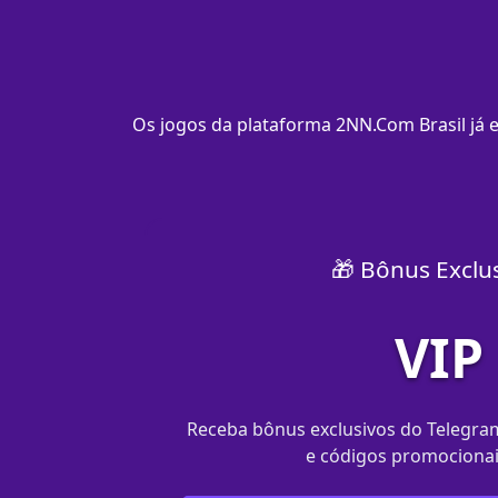
Os jogos da plataforma 2NN.Com Brasil já 
🎁 Bônus Exclu
VIP
Receba bônus exclusivos do Telegra
e códigos promocionai