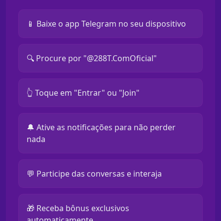
📱 Baixe o app Telegram no seu dispositivo
🔍 Procure por "@288T.ComOficial"
👆 Toque em "Entrar" ou "Join"
🔔 Ative as notificações para não perder
nada
💬 Participe das conversas e interaja
🎁 Receba bônus exclusivos
automaticamente