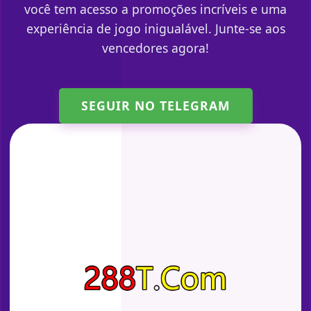
você tem acesso a promoções incríveis e uma
experiência de jogo inigualável. Junte-se aos
vencedores agora!
SEGUIR NO TELEGRAM