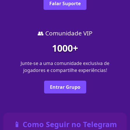
Falar Suporte
👥 Comunidade VIP
1000+
Junte-se a uma comunidade exclusiva de
jogadores e compartilhe experiências!
Entrar Grupo
📱 Como Seguir no Telegram