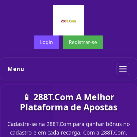
Login
Registrar-se
Menu
📱 288T.Com A Melhor
Plataforma de Apostas
Cadastre-se na 288T.Com para ganhar bônus no
cadastro e em cada recarga. Com a 288T.Com,