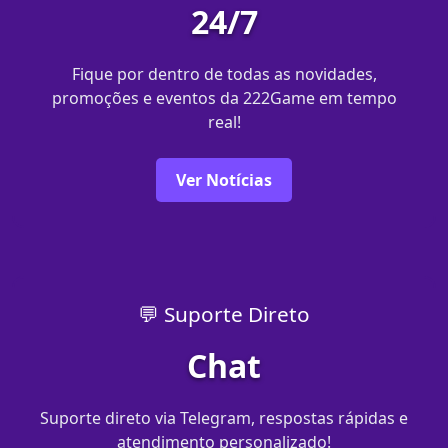
24/7
Fique por dentro de todas as novidades,
promoções e eventos da 222Game em tempo
real!
Ver Notícias
💬 Suporte Direto
Chat
Suporte direto via Telegram, respostas rápidas e
atendimento personalizado!