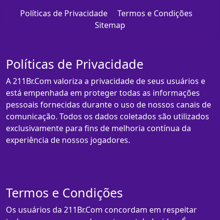
Políticas de Privacidade
Termos e Condições
Sitemap
Políticas de Privacidade
A 211Br.Com valoriza a privacidade de seus usuários e
está empenhada em proteger todas as informações
pessoais fornecidas durante o uso de nossos canais de
comunicação. Todos os dados coletados são utilizados
exclusivamente para fins de melhoria contínua da
experiência de nossos jogadores.
Termos e Condições
Os usuários da 211Br.Com concordam em respeitar