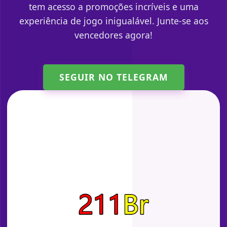
tem acesso a promoções incríveis e uma
experiência de jogo inigualável. Junte-se aos
vencedores agora!
SEGUIR NO TELEGRAM