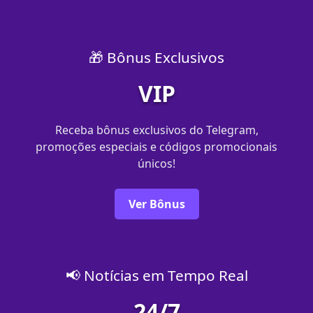
🎁 Bônus Exclusivos
VIP
Receba bônus exclusivos do Telegram,
promoções especiais e códigos promocionais
únicos!
Ver Bônus
📢 Notícias em Tempo Real
24/7