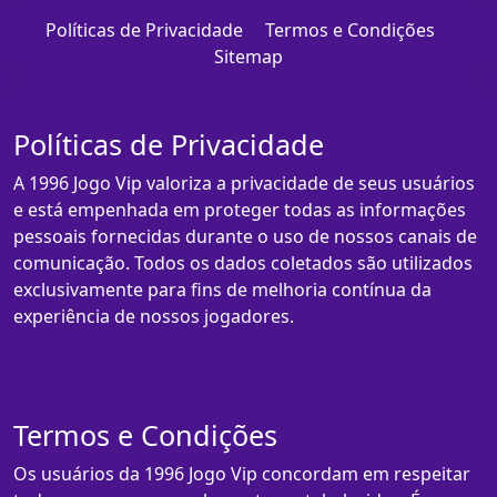
Políticas de Privacidade
Termos e Condições
Sitemap
Políticas de Privacidade
A 1996 Jogo Vip valoriza a privacidade de seus usuários
e está empenhada em proteger todas as informações
pessoais fornecidas durante o uso de nossos canais de
comunicação. Todos os dados coletados são utilizados
exclusivamente para fins de melhoria contínua da
experiência de nossos jogadores.
Termos e Condições
Os usuários da 1996 Jogo Vip concordam em respeitar