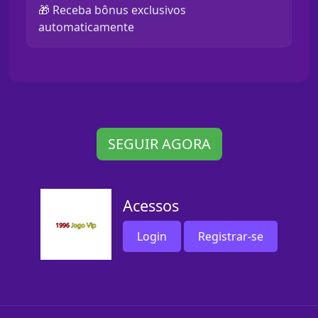
🎁 Receba bônus exclusivos
automaticamente
SEGUIR AGORA
Acessos
Login
Registrar-se