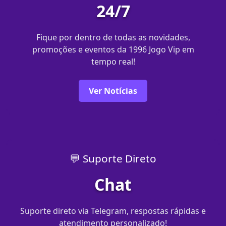
24/7
Fique por dentro de todas as novidades,
promoções e eventos da 1996 Jogo Vip em
tempo real!
Ver Notícias
💬 Suporte Direto
Chat
Suporte direto via Telegram, respostas rápidas e
atendimento personalizado!