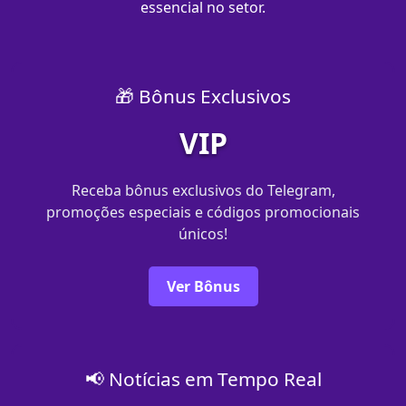
essencial no setor.
🎁 Bônus Exclusivos
VIP
Receba bônus exclusivos do Telegram,
promoções especiais e códigos promocionais
únicos!
Ver Bônus
📢 Notícias em Tempo Real