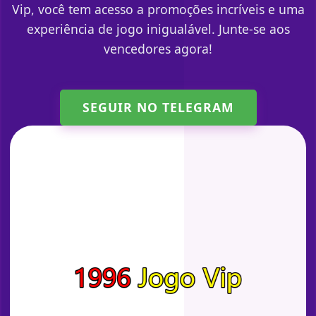
Vip, você tem acesso a promoções incríveis e uma
experiência de jogo inigualável. Junte-se aos
vencedores agora!
SEGUIR NO TELEGRAM