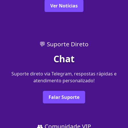
Ver Notícias
💬 Suporte Direto
Chat
Suporte direto via Telegram, respostas rápidas e
atendimento personalizado!
Falar Suporte
👥 Comunidade VIP