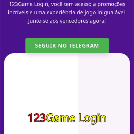
123Game Login, você tem acesso a promoções
incríveis e uma experiência de jogo inigualável.
Junte-se aos vencedores agora!
SEGUIR NO TELEGRAM