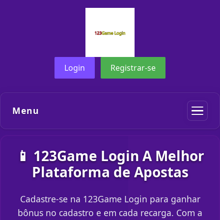
Login
Registrar-se
Menu
📱 123Game Login A Melhor
Plataforma de Apostas
Cadastre-se na 123Game Login para ganhar
bônus no cadastro e em cada recarga. Com a