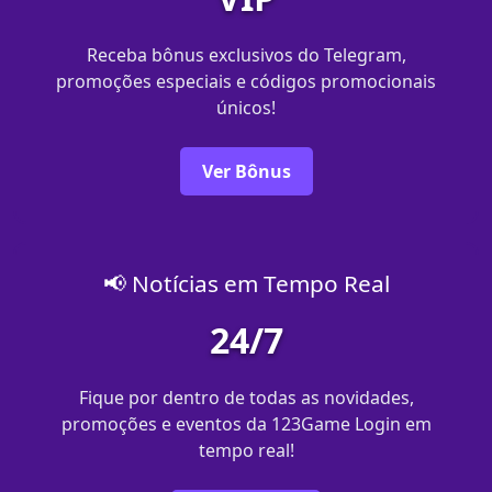
Receba bônus exclusivos do Telegram,
promoções especiais e códigos promocionais
únicos!
Ver Bônus
📢 Notícias em Tempo Real
24/7
Fique por dentro de todas as novidades,
promoções e eventos da 123Game Login em
tempo real!