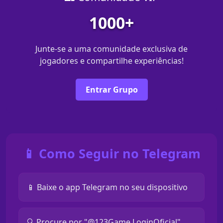
1000+
Junte-se a uma comunidade exclusiva de
jogadores e compartilhe experiências!
Entrar Grupo
📱 Como Seguir no Telegram
📱 Baixe o app Telegram no seu dispositivo
🔍 Procure por "@123Game LoginOficial"