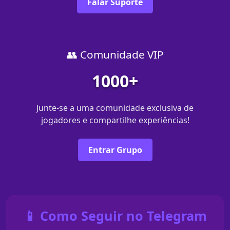
Falar Suporte
👥 Comunidade VIP
1000+
Junte-se a uma comunidade exclusiva de
jogadores e compartilhe experiências!
Entrar Grupo
📱 Como Seguir no Telegram