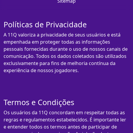
Sitemap
Políticas de Privacidade
A 11Q valoriza a privacidade de seus usuários e está
empenhada em proteger todas as informações
pessoais fornecidas durante o uso de nossos canais de
comunicação. Todos os dados coletados são utilizados
exclusivamente para fins de melhoria contínua da
experiência de nossos jogadores.
Termos e Condições
Os usuários da 11Q concordam em respeitar todas as
regras e regulamentos estabelecidos. É importante ler
e entender todos os termos antes de participar de