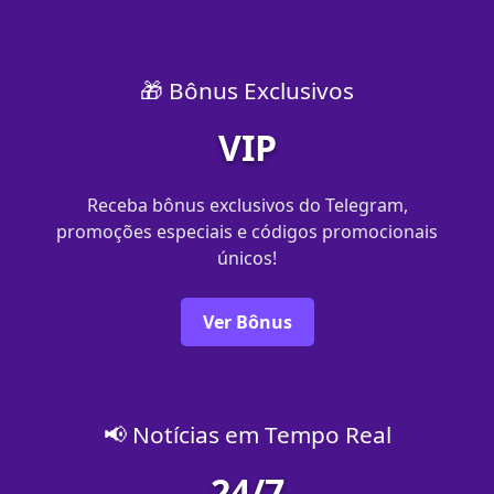
🎁 Bônus Exclusivos
VIP
Receba bônus exclusivos do Telegram,
promoções especiais e códigos promocionais
únicos!
Ver Bônus
📢 Notícias em Tempo Real
24/7