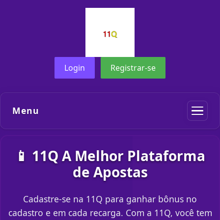
Login
Registrar-se
Menu
📱 11Q A Melhor Plataforma
de Apostas
Cadastre-se na 11Q para ganhar bônus no
cadastro e em cada recarga. Com a 11Q, você tem