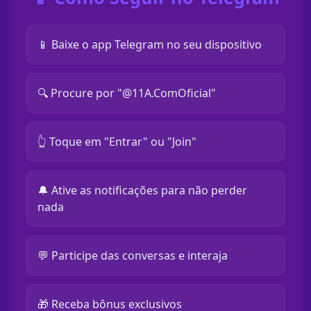
📱 Baixe o app Telegram no seu dispositivo
🔍 Procure por "@11A.ComOficial"
👆 Toque em "Entrar" ou "Join"
🔔 Ative as notificações para não perder
nada
💬 Participe das conversas e interaja
🎁 Receba bônus exclusivos