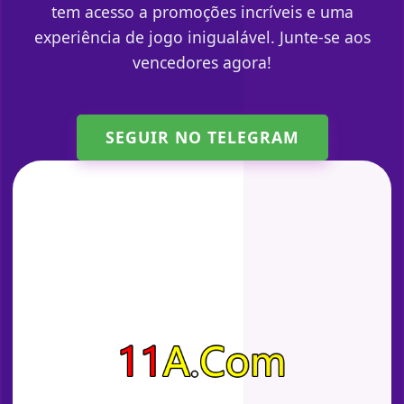
tem acesso a promoções incríveis e uma
experiência de jogo inigualável. Junte-se aos
vencedores agora!
SEGUIR NO TELEGRAM