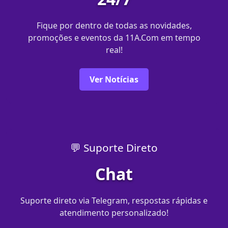
Fique por dentro de todas as novidades,
promoções e eventos da 11A.Com em tempo
real!
Ver Notícias
💬 Suporte Direto
Chat
Suporte direto via Telegram, respostas rápidas e
atendimento personalizado!