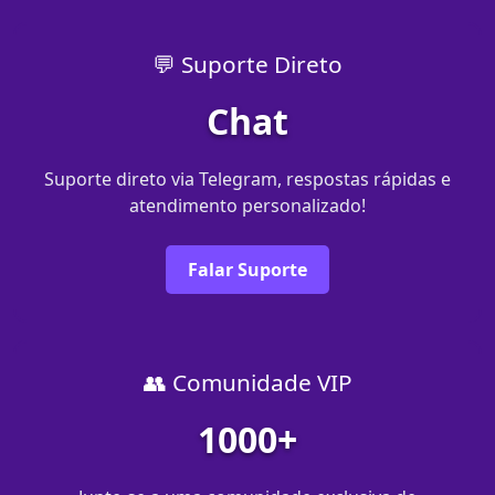
💬 Suporte Direto
Chat
Suporte direto via Telegram, respostas rápidas e
atendimento personalizado!
Falar Suporte
👥 Comunidade VIP
1000+