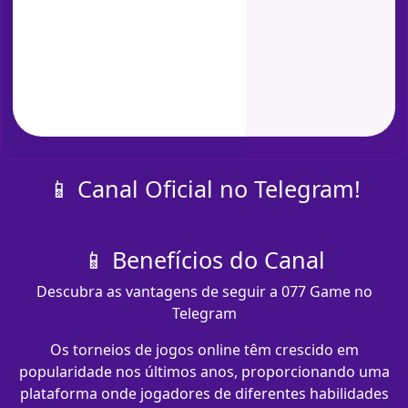
📱 Canal Oficial no Telegram!
📱 Benefícios do Canal
Descubra as vantagens de seguir a 077 Game no
Telegram
Os torneios de jogos online têm crescido em
popularidade nos últimos anos, proporcionando uma
plataforma onde jogadores de diferentes habilidades