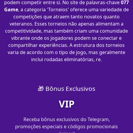
podem competir entre si. No site de palavras-chave
077
Game
, a categoria 'Torneios' oferece uma variedade de
competições que atraem tanto novatos quanto
veteranos. Esses torneios não apenas alimentam a
competitividade, mas também criam uma comunidade
vibrante onde os jogadores podem se conectar e
compartilhar experiências. A estrutura dos torneios
varia de acordo com o tipo de jogo, mas geralmente
inclui rodadas eliminatórias, re.
🎁 Bônus Exclusivos
VIP
Receba bônus exclusivos do Telegram,
promoções especiais e códigos promocionais