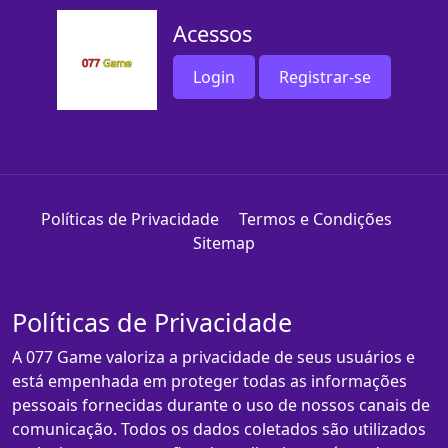
Acessos
Login
Registrar-se
Políticas de Privacidade
Termos e Condições
Sitemap
Políticas de Privacidade
A 077 Game valoriza a privacidade de seus usuários e
está empenhada em proteger todas as informações
pessoais fornecidas durante o uso de nossos canais de
comunicação. Todos os dados coletados são utilizados