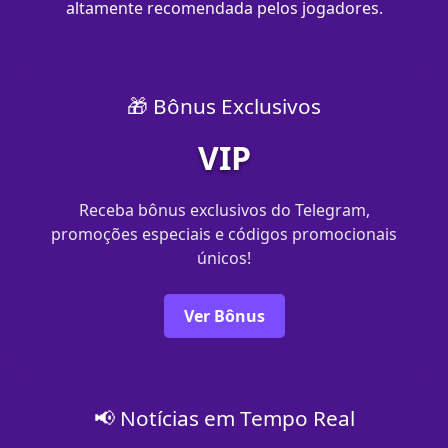
altamente recomendada pelos jogadores.
🎁 Bônus Exclusivos
VIP
Receba bônus exclusivos do Telegram,
promoções especiais e códigos promocionais
únicos!
Ver Bônus
📢 Notícias em Tempo Real