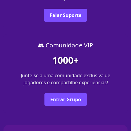
Falar Suporte
👥 Comunidade VIP
1000+
Junte-se a uma comunidade exclusiva de
jogadores e compartilhe experiências!
Entrar Grupo