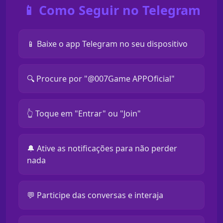
📱 Como Seguir no Telegram
📱 Baixe o app Telegram no seu dispositivo
🔍 Procure por "@007Game APPOficial"
👆 Toque em "Entrar" ou "Join"
🔔 Ative as notificações para não perder
nada
💬 Participe das conversas e interaja