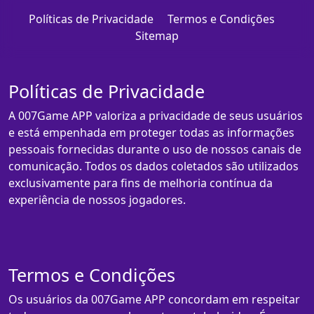
Políticas de Privacidade
Termos e Condições
Sitemap
Políticas de Privacidade
A 007Game APP valoriza a privacidade de seus usuários
e está empenhada em proteger todas as informações
pessoais fornecidas durante o uso de nossos canais de
comunicação. Todos os dados coletados são utilizados
exclusivamente para fins de melhoria contínua da
experiência de nossos jogadores.
Termos e Condições
Os usuários da 007Game APP concordam em respeitar