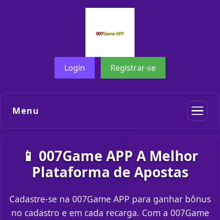
Login
Registrar-se
Menu
📱 007Game APP A Melhor
Plataforma de Apostas
Cadastre-se na 007Game APP para ganhar bônus
no cadastro e em cada recarga. Com a 007Game