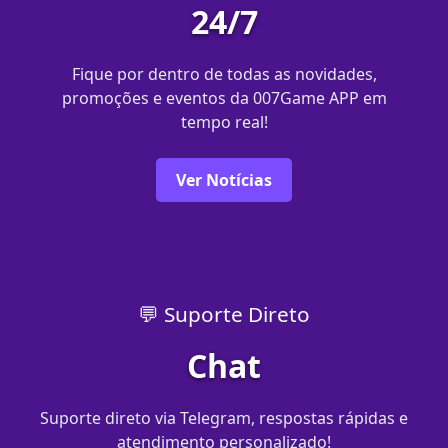
24/7
Fique por dentro de todas as novidades,
promoções e eventos da 007Game APP em
tempo real!
Ver Notícias
💬 Suporte Direto
Chat
Suporte direto via Telegram, respostas rápidas e
atendimento personalizado!