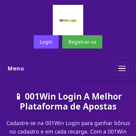
Login
Registrar-se
Menu
📱 001Win Login A Melhor
Plataforma de Apostas
Cadastre-se na 001Win Login para ganhar bônus
no cadastro e em cada recarga. Com a 001Win