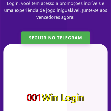
Login, você tem acesso a promoções incríveis e
uma experiência de jogo inigualável. Junte-se aos
vencedores agora!
SEGUIR NO TELEGRAM