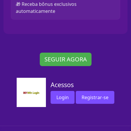
🎁 Receba bônus exclusivos
automaticamente
SEGUIR AGORA
Acessos
Login
Registrar-se