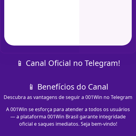
📱 Canal Oficial no Telegram!
📱 Benefícios do Canal
Descubra as vantagens de seguir a 001Win no Telegram
A 001Win se esforça para atender a todos os usuários
— a plataforma 001Win Brasil garante integridade
oficial e saques imediatos. Seja bem-vindo!