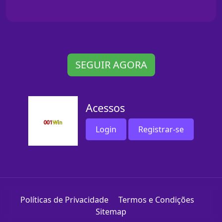
SEGUIR AGORA
Acessos
Login
Registrar-se
Políticas de Privacidade
Termos e Condições
Sitemap